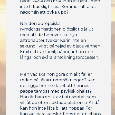
både NASA och ESA. Hon är nära - men
inte tillräckligt nära. Kommer tillfället
någonsin att dyka upp?
När den europeiska
rymdorganisationen plötsligt går ut
med att de behöver tre nya
astronauter tvekar Karin inte en
sekund. Ivrigt påhejad av bästa vännen
Emil och sin familj påbörjar hon den
långa, och svåra, ansökningsprocessen.
Men vad ska hon göra om allt faller
redan på läkarundersökningen? Kan
det ligga henne i fatet att hennes
pappa tampas med psykisk ohälsa?
Hon är bara en utav tiotusentals som
vill åt de eftertraktade platserna. Ändå
kan hon inte låta bli att hoppas. För
kanske, bara kanske, finns det en chans