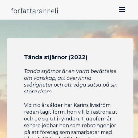
Toggl
forfattaranneli
naviga
Tända stjärnor (2022)
Tända stjärnor är en varm berättelse
om vänskap, att övervinna
svårigheter och att våga satsa på sin
stora dröm.
Vid nio års ålder har Karins livsdröm
redan tagit form: hon vill bli astronaut
och ge sig ut i rymden. Tjugofem år
senare jobbar hon som robotingenjör
på ett företag som samarbetar med